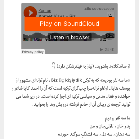
از ساندکلاود بشنوید. (نیاز به فـیلـترشـکن دارد) 👇
«ما سه نفر بودیم» که به ترکی Biz üç kişiydik ، نام ترانه‌ای مشهور از
یوسف هایال اوغلو ترانه‌سرا چپ‌گرای ترکیه است که آن را احمد کایا شاعر و
خواننده و فعال مدنی و سیاسی ترکیه ای اجرا کرده است. در زیر شما می
توانید ترجمه ی زیبای آن از خانم فرشته درویش وند را بخوانید.
ما سه نفر بودیم
بدر خان ، نازلی‌جان و من
سه دهان ، سه دل ، سه فشنگِ سوگند خورده