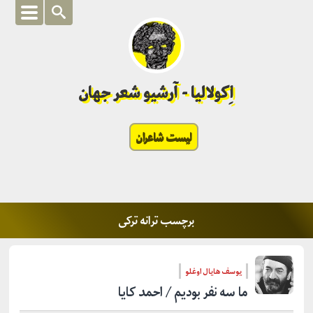
اِکولالیا - آرشیو شعر جهان
لیست شاعران
برچسب ترانه ترکی
یوسف هایال اوغلو
ما سه نفر بودیم / احمد کایا