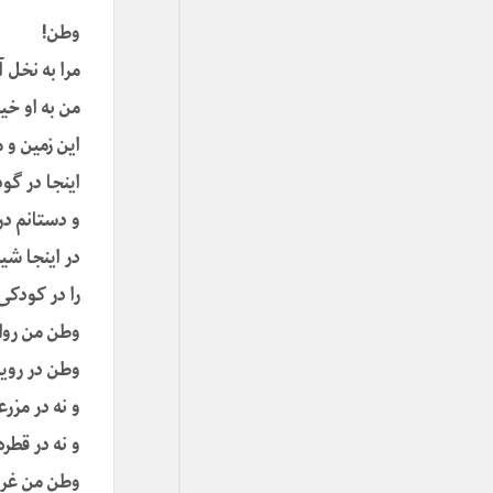
وطن!
مرا به نخل آ
من به او خی
این زمین و 
اینجا در گود
و دستانم د
در اینجا شی
را در کودکی
وطن من روا
وطن در رویا
و نه در مزر
و نه در قطره
وطن من غر