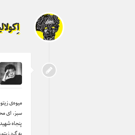
اِکولا
میوه‌ی زیتو
سبز، ای محب
پنجاه شهید
به گرد زیتون