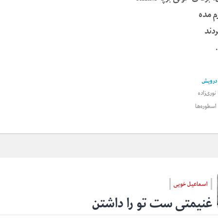
م مده
دند
درویش
وری‌زاده
 اسطوره‌ها
اسماعیل خویی
غنیمتی ست تو را داشتن