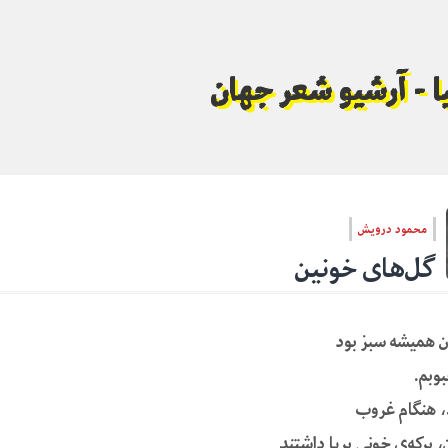
لیا - آرشیو شعر جهان
محمود درویش
گل‌های خونین
ن همیشه سبز بود
وبم.
، هنگام غروب
، برکه‌ی خونی برپا داشتند