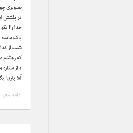
صنوبری چو 
در پلشتی ای
خدا را! بگو
پاک مانده نگ
شب از کدام
که روشنم م
و از ستاره 
آه! باری! ب
ادامه شعر