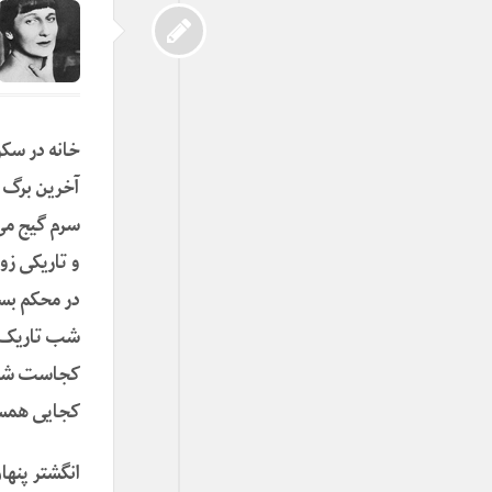
خانه در سکو
آخرین برگ ش
سرم گیج می‌
و تاریکی زو
در محکم بس
شب تاریک ا
کجاست شاد
کجایی همسر
انگشتر پنها