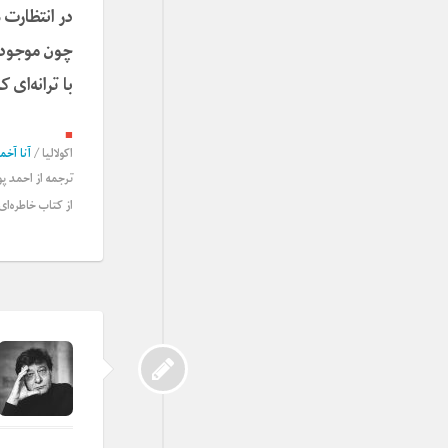
در انتظارت
چون موجودی
با ترانه‌ای
■
اکولالیا
/
آنا آخما
ترجمه از
احمد پو
از کتاب خاطره‌ا