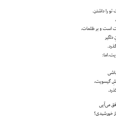
تو را داشتن.
 است و بر ظلمات،
دلگیر
گذرد.
ت،اما:
باشی
شِ گیسویت،
ذرد.
فق می‌آیی
 از خورشیدی؟