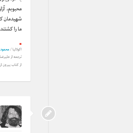
محبوبم، آزار
شهیدمان کر
ما را کشتند.
■
اکولالیا
/
محمود 
ترجمه از
علیرضا ن
از کتاب بیرون از