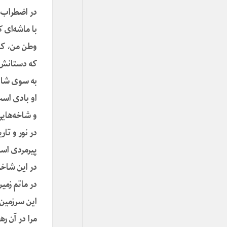
در اضطراب 
با ماشه‌ای 
وطن من، ک
که دستانش 
به سوی شاد
او بادی است
و شاخه‌ها
در نور و تار
پیرمردی اس
در این شاخ
در ماتم زم
این سرزمین
مرا در آن ره