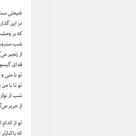
غنیمتی ست 
در این گذار،
که بر وحشت
شبِ سترونِ 
از زنجیر می‌
فدای گیسوی
تو با منی و
تو تا با من 
شب از نواز
از حریر می‌گ
تو از کدام ا
که پاکبازتر