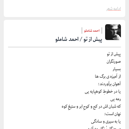
ادامه شعر
احمد شاملو
ﭘﻴﺶ ﺍﺯ ﺗﻮ / احمد شاملو
ﭘﻴﺶ ﺍﺯ ﺗﻮ
ﺻﻮﺭﺗﮕﺮﺍﻥ
ﺑﺴﻴﺎﺭ
ﺍﺯ ﺁﻣﻴﺰﻩ ﯼ ﺑﺮﮒ ﻫﺎ
ﺁﻫﻮﺍﻥ ﺑﺮﺁﻭﺭﺩﻧﺪ؛
ﻳﺎ ﺩﺭ ﺧﻄﻮﻁِ ﮐﻮﻫﭙﺎﻳﻪ ﻳﯽ
ﺭﻣﻪ ﻳﯽ
ﮐﻪ ﺷﺒﺎﻥ ﺍﺵ ﺩﺭ ﮐﺞ ﻭ ﮐﻮﺝِ ﺍﺑﺮ ﻭ ﺳﺘﻴﻎِ ﮐﻮﻩ
ﻧﻬﺎﻥ ﺍﺳﺖ؛
ﻳﺎ ﺑﻪ ﺳﻴﺮﯼ ﻭ ﺳﺎﺩﮔﯽ
ﺩﺭ ﺟﻨﮕﻞِ ﭘُﺮﻧﮕﺎﺭِ ﻣﻪ ﺁﻟﻮﺩ