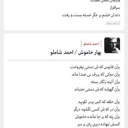
وارطان سخن نگفت،
سرافراز
دندان خشم بر جگرِ خسته بست و رفت
ادامه شعر
احمد شاملو
بهار خاموش / احمد شاملو
برآن فانوس که ش دستی نیفروخت
برآن دوکی که بررف بی صدا ماند
برآن آئینه زنگار بسته
برآن گهواره که ش دستی نجنباند
برآن حلقه که کس بردر نکوبید
برآن در که ش کسی نگشود دیگر
برآن پله که بر جا مانده خاموش
کسش ننهاده دیری پای بر سرـ