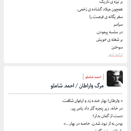
بر نیزه ی تاریک
همچون میلاد گشاده ی زخمی،
سفر یگانه ی فرصت را
سراسر
در سلسه پیمودن.
بر شعله ی خویش
سوختن
ادامه شعر
احمد شاملو
مرگ واراطان / احمد شاملو
« وارطان! بهار خنده زد و ارغوان شکفت.
در خانه، زیر پنجره گل داد یاس پیر،
دست از گمان بدار!
بودن به از نبود شدن، خاصه در بهار…»