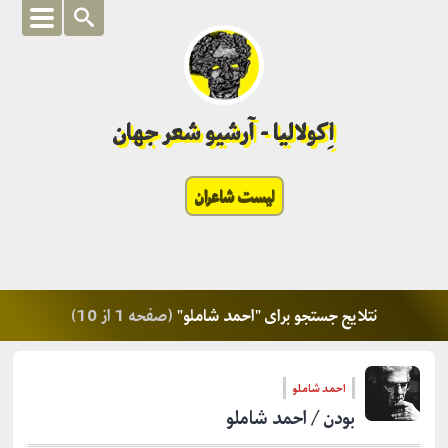
اِکولالیا - آرشیو شعر جهان
لیست شاعران
نتلایج جستجو برای "احمد شاملو"
(صفحه 1 از 10)
احمد شاملو
بودن / احمد شاملو