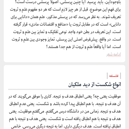
باوجوداین، باید پرسید آیا چنین پرسشی، اصولاً پرسشی درست است؟
برای فهم این موضوع، قبل از هر چیز لازم است که هر دو مفهوم علم و ثروت
تعریف شوند. به نظر می‌رسد که در پرسش مذکور، علم همان «دانایی برای
دانایی» است که در مقابل ثروت یا «منافع و اقتضائات مادی» قرار گرفته
است. این تعریف در بطن خود واجد نوعی تفکیک و تمایز بین علم و ثروت
است. در واقع، پیش‌فرض اصلی این پرسش، تمایز وجودی بین علم و ثروت
است. اما آیا واقعاً علم و ثروت از هم جدا هستند؟
ادامه شعر
فلسفه
انواع شکست از دید ملکیان
موفقیت یعنی چه؟ یعنی انطباق هدف و نتیجه. کاری را موفق می‌گویند که در
آن هدف و نتیجه، با هم انطباق پیدا کرده باشد و شکست، یعنی عدم انطباق
هدف و نتیجه. زمانی من در دانشگاه درس می‌گفتم. می‌گفتم موفقیت، یعنی
هدف و نتیجه با هم انطباق یافته است و شکست، یعنی هدف و نتیجه با هم
انطباق نیافته است. هدف دیگری داری، اما به نتیجه دیگری می‌رسی. خانمی