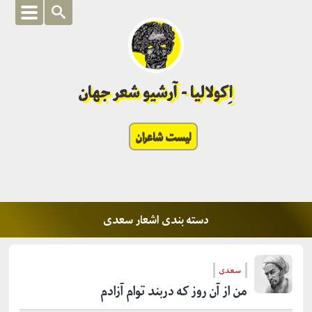
اِکولالیا - آرشیو شعر جهان
لیست شاعران
دسته بندی اشعار سعدی
سعدی
من از آن روز که دربند توام آزادم