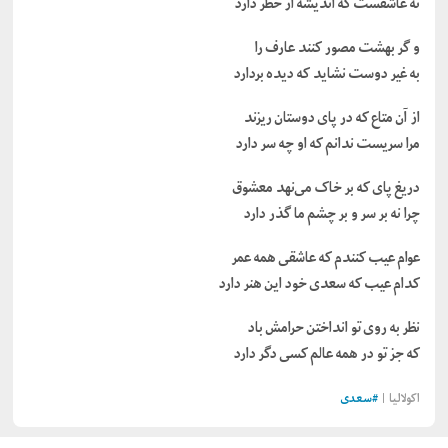
نه عاشقست که اندیشه از خطر دارد
و گر بهشت مصور کنند عارف را
به غیر دوست نشاید که دیده بردارد
از آن متاع که در پای دوستان ریزند
مرا سریست ندانم که او چه سر دارد
دریغ پای که بر خاک می‌نهد معشوق
چرا نه بر سر و بر چشم ما گذر دارد
عوام عیب کنندم که عاشقی همه عمر
کدام عیب که سعدی خود این هنر دارد
نظر به روی تو انداختن حرامش باد
که جز تو در همه عالم کسی دگر دارد
اکولالیا |
#
سعدی