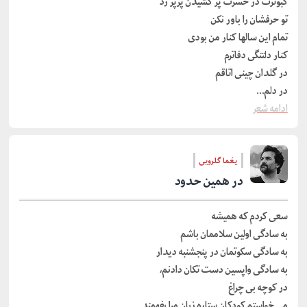
کبوترت در حسرت پر کشیدن پرپر زد
تو حرفشان را باور نکن
تمام این سالها کنار من بودی
کنار دلتنگی دفاترم
در گلدان چینی اتاقم
در دلم…
ادامه شعر
یغما گلرویی
در همین حدود
سعی کردم که همیشه
به سادگی اولین سلاممان باشم
به سادگی سکوتمان در پنجشنبه دیدار
به سادگی واپسین دست تکان دادنم،
در کوچه بی چراغ
می خواستم کودکان ستاره زبان مرا بفهمند