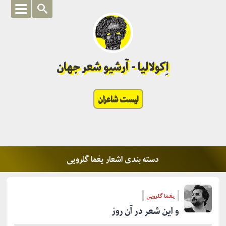
اِکولالیا - آرشیو شعر جهان
لیست شاعران
دسته بندی اشعار یغما گلرویی
یغما گلرویی
و این شعر در آن روز