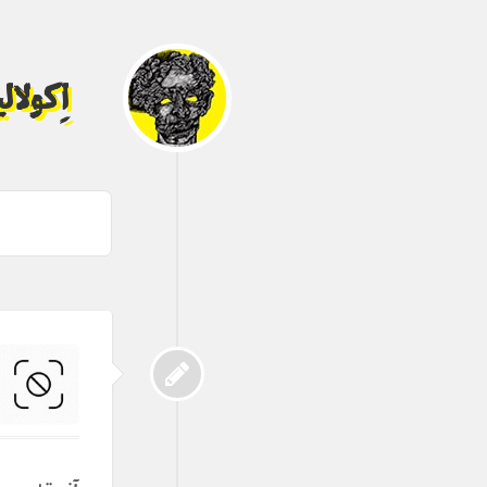
اِکولا