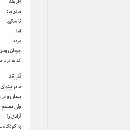
آفریقا،
مادر ما:
نا شکیبا
اما
مردد
چونان رودی
که به دریا م
آفریقا،
مادر بینوای 
بیمار رو در
ولی مصمم
آزادی را
به کودکانت