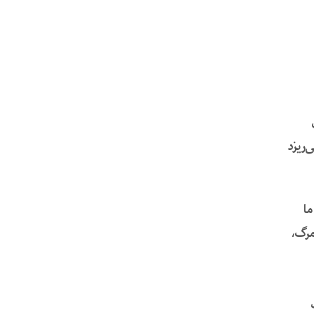
ی‌ریزد
ما
 مرگ،