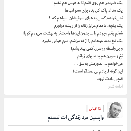
یک ضربدر هم روی قلبم تا به هوس هم نیفتم!
یک مداد پاک کن بده برای محو لب‌ها
نمی‌خواهم کسی به هوای سرخیشان، سیاهم کند!
یک بیلچه، تا تمام غرایز زنانه را از ریشه درآورم
شخم بزنم وجودم را … بدون این‌ها راحت‌تر به بهشت می‌روم گویا!
یک تیغ بده، موهایم را از ته بتراشم، سرم هوایی بخورد
و بی‌واسطه روسری کمی بیندیشم!
نخ و سوزن هم بده، برای زبانم
می‌خواهم … بدوزمش به سق …
این گونه فریادم بی صداتر است!
قیچی یادت نرود،
ادامه شعر
نزار قبانی
واپسین مرد زندگی ات نیستم