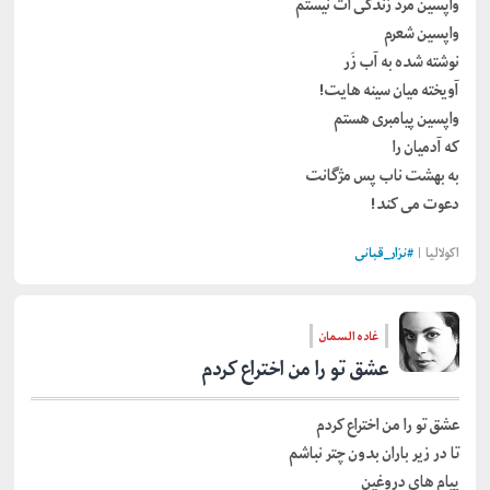
واپسین مرد زندگی ات نیستم
واپسین شعرم
نوشته شده به آب زَر
آویخته میان سینه هایت!
واپسین پیامبری هستم
که آدمیان را
به بهشت ناب پس مژگانت
دعوت می کند!
اکولالیا |
#
نزار_قبانی
غاده السمان
عشق تو را من اختراع کردم
عشق تو را من اختراع کردم
تا در زیر باران بدون چتر نباشم
پیام های دروغین