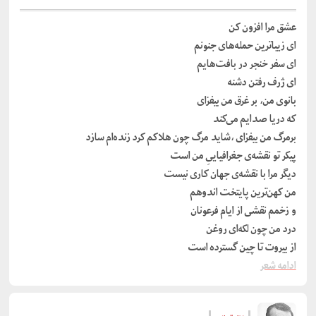
عشق مرا افزون کن
ای زیباترین حمله‌‌های جنونم
ای سفر خنجر در بافت‌هایم
ای ژرف رفتن دشنه
بانوی من، بر غرق من بیفزای
که دریا صدایم می‌کند
بر‌مرگ من بیفزای ،شاید مرگ چون هلاکم کرد زنده‌ام سازد
پیکر تو نقشه‌ی جغرافیاییِ من است
دیگر مرا با نقشه‌ی جهان کاری نیست
من کهن‌ترین پایتخت اندوهم
و زخمم نقشی از ایام فرعونان
درد من چون لکه‌ای روغن
از بیروت تا چین گسترده است
ادامه شعر