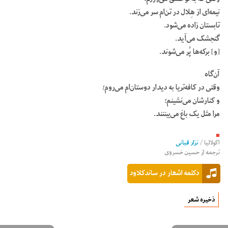
نیمه‌ای از هِلال در تن‌ام سر می‌زند.
تابستان زاده می‌شود.
گنجشک می‌آید.
[و] برکه‌ها پُر می‌شوند.
آن‌گاه
وقتی در کافه‌تریا به دیدار دوستان‌ام می‌روم؛
و کنارشان می‌نشینم؛
مرا مثل یک باغ می‌بیننند.
■
اکولالیا
/
نزار قبانی
ترجمه از
حسین خسروی
دکلمه اشعار در ساندکلاود
ذخیره شعر