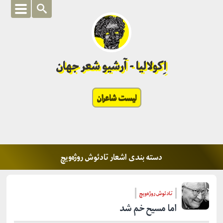
اِکولالیا - آرشیو شعر جهان
لیست شاعران
دسته بندی اشعار تادئوش روژه‌ویچ
تادئوش روژه‌ویچ
اما مسیح خم شد