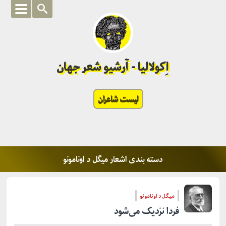
اِکولالیا - آرشیو شعر جهان
لیست شاعران
دسته بندی اشعار میگل د اونامونو
میگل د اونامونو
فردا نزدیک می‌شود