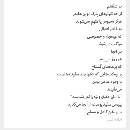
در شگفتم
از چه کبوترهای پارک اوپن هایمر
هرگز محبوس یا متهم نمی‌شوند
به خاطر اعمالی
که غیرمجاز و خصوصی
مرتکب می‌شوند
در آنجا
هر روز می‌بینم
که پرنده‌های گستاخ
بر نیمکت‌هایی که «تنها برای سفید»هاست
با وجود قدغن بودن
می‌نشینند
آیا آنان حقوق ویژه را نمی‌شناسند؟
پلیسی سفیدپوست از آنجا می‌گذرد
با یونیفرم کامل و مسلح
ادامه شعر