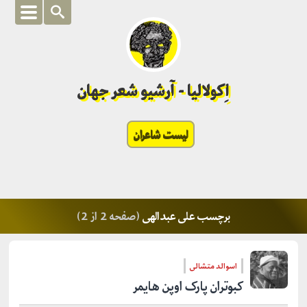
اِکولالیا - آرشیو شعر جهان
لیست شاعران
برچسب علی عبدالهی
(صفحه 2 از 2)
اسوالد متشالی
کبوتران پارک اوپن هایمر