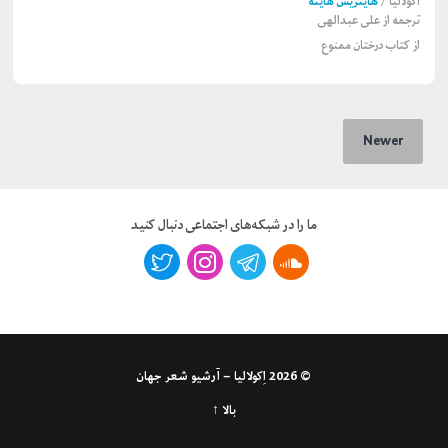
اکولالیا
/
هاینریش هاینه
ترجمه از
علی عبدالهی
از کتاب درختان ممنوع
Newer
ما را در شبکه‌های اجتماعی دنبال کنید
© 2026
اِکولالیا – آرشیو شعر جهان
بالا ↑