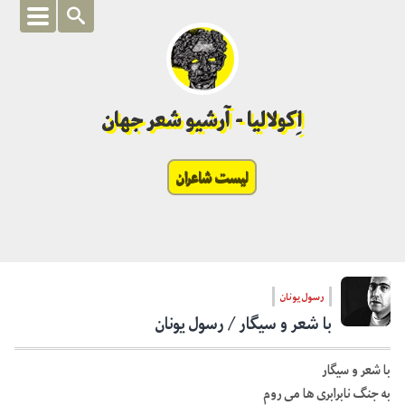
اِکولالیا - آرشیو شعر جهان
لیست شاعران
رسول یونان
با شعر و سیگار / رسول یونان
با شعر و سیگار
به جنگ نابرابری ها می روم