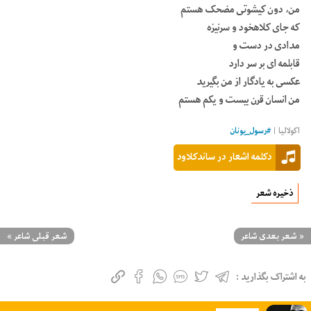
من، دون کیشوتی مضحک هستم
که جای کلاهخود و سرنیزه
مدادی در دست و
قابلمه ای بر سر دارد
عکسی به یادگار از من بگیرید
من انسان قرن بیست و یکم هستم
اکولالیا |
#
رسول_یونان
دکلمه اشعار در ساندکلاود
ذخیره شعر
«
شعر بعدی شاعر
شعر قبلی شاعر
»
به اشتراک بگذارید :