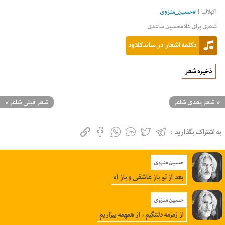
اکولالیا |
#
حسین_منزوی
شعری برای غلامحسین ساعدی
دکلمه اشعار در ساندکلاود
ذخیره شعر
«
شعر بعدی شاعر
شعر قبلی شاعر
»
به اشتراک بگذارید :
حسین منزوی
بعد از تو باز عاشقی و باز آه
حسین منزوی
از زمزمه دلتنگیم ، از همهمه بیزاریم