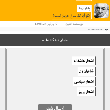
پابلو نرودا
بگو آیا گل سرخ، عریان است؟
نویسنده
ادمین
تاریخ تیر 24, 1396
Tags:
خسته هستم خسته
نمایش دیدگاه ها
دیدگاهتان را بنویسید
اشعار عاشقانه
برای نوشتن دیدگاه باید
وارد بشوید
.
شاعران زن
اشعار سیاسی
اشعار پاییز
ارسال شعر