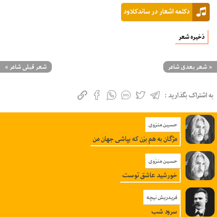
دکلمه اشعار در ساندکلاود
ذخیره شعر
«
شعر بعدی شاعر
شعر قبلی شاعر
»
به اشتراک بگذارید :
حسین منزوی
مژگان به هم بزن که بپاشی جهان من
حسین منزوی
خورشید عاشق توست
فریدریش نیچه
سرود شب