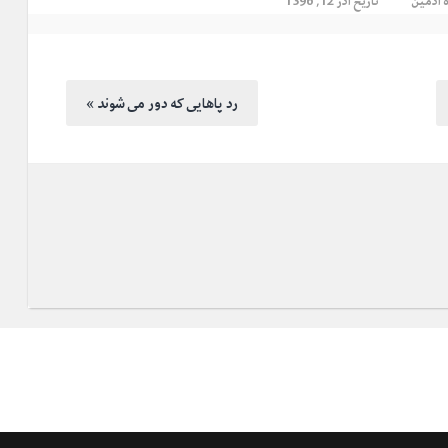
ه
ادمین
تاریخ آذر 12, 1396
« رد پاهایی که دور می شوند