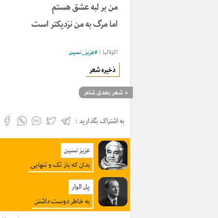
من بر لبه عشق هستم
اما مرگ به من نزدیکتر است
اکولالیا |
#
عزیز_نسین
ذخیره شعر
«
شعر بعدی شاعر
به اشتراک بگذارید :
عزیز نسین
بدان که باز تک و تنهایی
پل الوار
به خاطر دوست داشتن