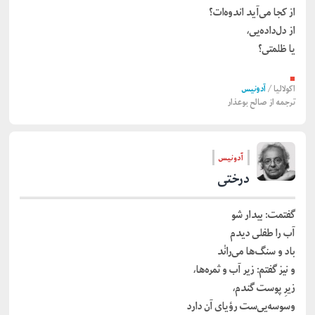
از کجا می‌آید اندوه‌ات؟
از د‌ل‌داده‌یی،
یا ظلمتی؟
■
اکولالیا
/
آدونیس
ترجمه از
صالح بوعذار
آدونیس
درختی
گفتمت: بیدار شو
آب را طفلی دیدم
باد و سنگ‌ها می‌رانْد
و نیز گفتم: زیر آب و ثمره‌ها،
زیرِ پوست گندم،
وسوسه‌یی‌ست رؤیای آن دارد