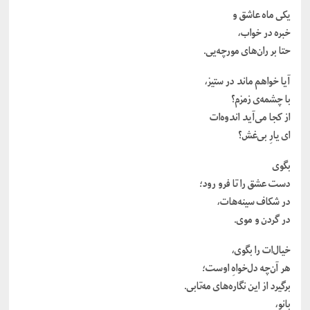
یکی ماه عاشق و
خبره در خواب،
حتا بر ران‌های مورچه‌یی.
آیا خواهم ماند در ستیز،
با چشمه‌ی زمزم؟
از کجا می‌آید اندوه‌ات
ای یارِ بی‌غش؟
بگوی
دست عشق را تا فرو رود؛
در شکاف سینه‌هات،
در گردن و موی.
خیال‌ات را بگوی،
هر آن‌چه دل‌خواهِ اوست؛
برگیرد از این نگاره‌های مه‌تابی.
بانو،