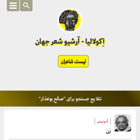
اِکولالیا - آرشیو شعر جهان
لیست شاعران
نتلایج جستجو برای "صالح بوعذار"
آدونیس
زن