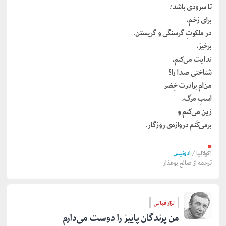
تا سرودی باشد؛
برای زخم،
در ملکوتِ گرسنگی و گریستن.
برخیز،
ندایت می‌کنم،
شناختی صدا را؟
من‌ام برادرت خِضر
اسبِ مرگ،
زین می‌کنم و
برمی‌کَنم دروازه‌ی روزگار.
■
اکولالیا
/
آدونیس
ترجمه از
صالح بوعذار
نزار قبانی
من پرندگان پاییز را دوست می‌دارم