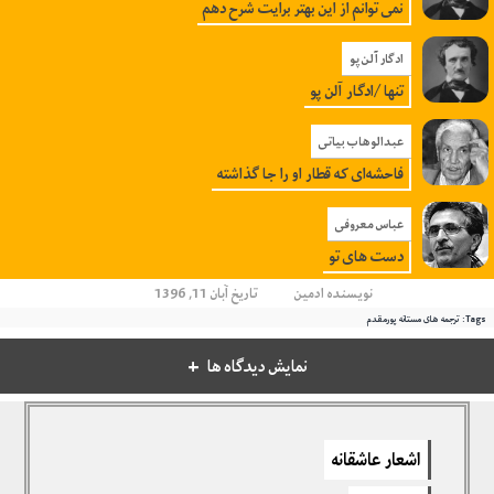
نمی توانم از این بهتر برایت شرح دهم
ادگار آلن پو
تنها /ادگار آلن پو
عبدالوهاب بیاتی
فاحشه‌ای که قطار او را جا گذاشته
عباس معروفی
دست های تو
نویسنده
ادمین
تاریخ آبان 11, 1396
Tags:
ترجمه های مستانه پورمقدم
نمایش دیدگاه ها
دیدگاهتان را بنویسید
اشعار عاشقانه
برای نوشتن دیدگاه باید
وارد بشوید
.