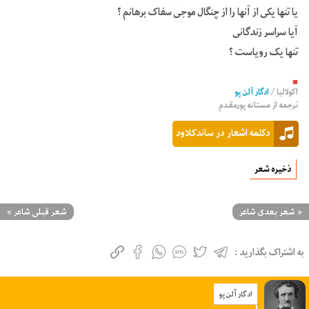
یا تنها یکی از آنها را از چنگال موجی سفاک برهانم ؟
آیا سراسر زندگانی
تنها یک رویاست ؟
■
اکولالیا
/
ادگار آلن پو
ترجمه از
مستانه پورمقدم
دکلمه اشعار در ساندکلاود
ذخیره شعر
«
شعر بعدی شاعر
شعر قبلی شاعر
»
به اشتراک بگذارید :
ادگار آلن پو