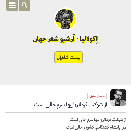
اِکولالیا - آرشیو شعر جهان
لیست شاعران
فاضل نظری
از شوکت فرمانرواییها سرم خالی است
از شوکت فرمانرواییها سرم خالی است
من پادشاه کشتگانم، کشورم خالی است