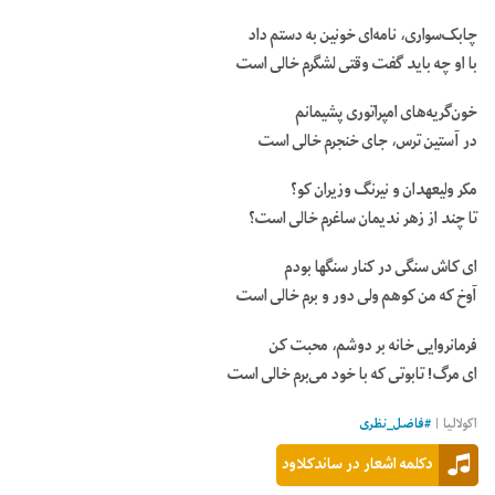
چابک‌سواری، نامه‌ای خونین به دستم داد
با او چه باید گفت وقتی لشگرم خالی است
خون‌گریه‌های امپراتوری پشیمانم
در آستین ترس، جای خنجرم خالی است
مکر ولیعهدان و نیرنگ وزیران کو؟
تا چند از زهر ندیمان ساغرم خالی است؟
ای کاش سنگی در کنار سنگها بودم
آوخ که من کوهم ولی دور و برم خالی است
فرمانروایی خانه بر دوشم، محبت کن
ای مرگ! تابوتی که با خود می‌برم خالی است
اکولالیا |
#
فاضل_نظری
دکلمه اشعار در ساندکلاود