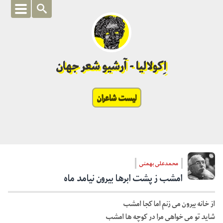
اِکولالیا - آرشیو شعر جهان
لیست شاعران
محمدعلی بهمنی
امشب ز پشت ابرها بیرون نیامد ماه
از خانه بیرون می زنم اما کجا امشب
شاید تو می خواهی مرا در کوچه ها امشب