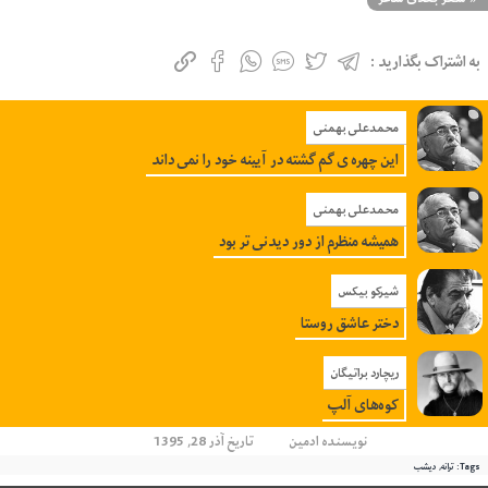
به اشتراک بگذارید :
محمدعلی بهمنی
این چهره ی گم گشته در آیینه خود را نمی داند
محمدعلی بهمنی
همیشه منظرم از دور دیدنی تر بود
شیرکو بیکس
دختر عاشق روستا
ریچارد براتیگان
کوه‌های آلپ
نویسنده
ادمین
تاریخ آذر 28, 1395
Tags:
ترانه
,
دیشب