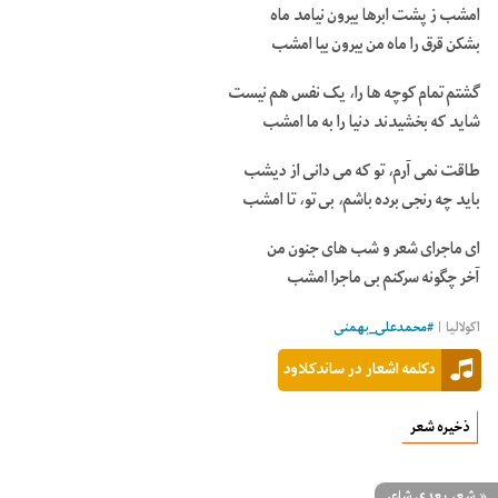
امشب ز پشت ابرها بیرون نیامد ماه
بشکن قرق را ماه من بیرون بیا امشب
گشتم تمام کوچه ها را، یک نفس هم نیست
شاید که بخشیدند دنیا را به ما امشب
طاقت نمی آرم، تو که می دانی از دیشب
باید چه رنجی برده باشم، بی تو، تا امشب
ای ماجرای شعر و شب های جنون من
آخر چگونه سرکنم بی ماجرا امشب
اکولالیا |
#
محمدعلی_بهمنی
دکلمه اشعار در ساندکلاود
ذخیره شعر
«
شعر بعدی شاعر