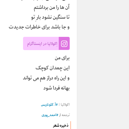
آن ها را من برداشتم
تا سنگین نشود بار ِتو
و جا باشد برای خاطرات جدیدت
اِکولالیا در اینستاگرام
برای من
این چمدان کوچک
و این راه دراز هم می تواند
بهانه فردا شود
اکولالیا |
#
آ.کلوناریس
ترجمه از
#
احمد_پوری
ذخیره شعر