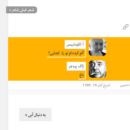
شعر قبلی شاعر
»
آ.کلوناريس
گم کرده ام تو را، کجایی؟
ژاک پره‌ ور
باغ
ادمین
تاریخ آبان 19, 1396
« به دنبال آبی