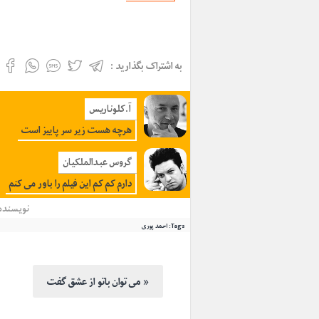
به اشتراک بگذارید :
آ.کلوناريس
هرچه هست زیر سر پاییز است
گروس عبدالملکیان
دارم کم کم این فیلم را باور می کنم
نویسنده
Tags:
احمد پوری
می توان باتو از عشق گفت »