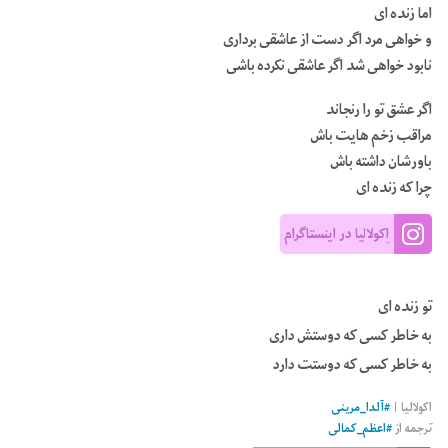
اما زنده ای
و خواهی مرد اگر دست از عاشقی برداری
نابود خواهی شد اگر عاشقی نکرده باشی
اگر عشق تو را رنجاند
مراقب زخم هایت باش
باورشان داشته باش
چرا که زنده ای
اِکولالیا در اینستاگرام
تو زنده ای
به خاطر کسی که دوستش داری
به خاطر کسی که دوستت دارد
اکولالیا
|
#
آلدا_مرینی
ترجمه از
#
اعظم_کمالی