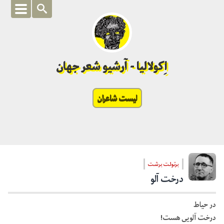
اِکولالیا - آرشیو شعر جهان
لیست شاعران
برتولت برشت
درخت آلو
در حیاط
درخت آلویی هست!