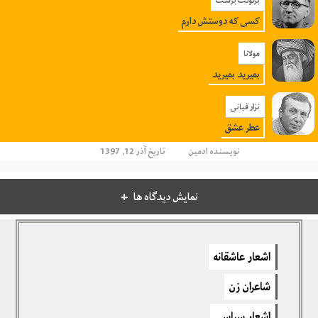
برتولت برشت
کسی که دوستش دارم
مولانا
بمیرید بمیرید
نزار قبانی
عطر عشق
نویسنده
ادمین
تاریخ آذر 12, 1397
نمایش دیدگاه ها
دیدگاهتان را بنویسید
اشعار عاشقانه
برای نوشتن دیدگاه باید
وارد بشوید
.
شاعران زن
اشعار سیاسی