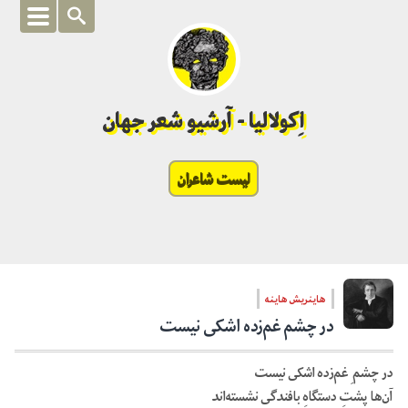
اِکولالیا - آرشیو شعر جهان
لیست شاعران
هاینریش هاینه
در چشم غم‌زده اشکی نیست
در چشم ِ غم‌زده اشکی نیست
آن‌ها پشتِ دستگاهِ بافندگی نشسته‌اند