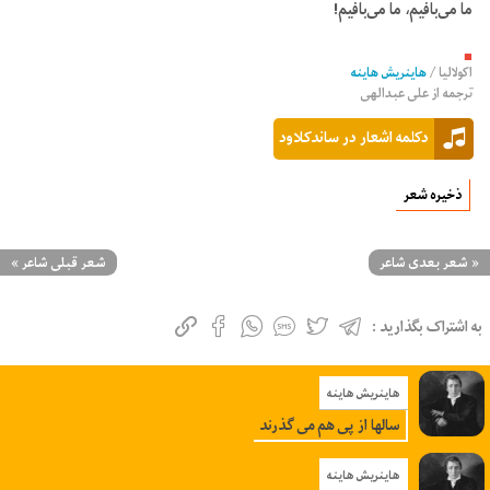
ما می‌بافیم، ما می‌‌بافیم!
■
اکولالیا
/
هاینریش هاینه
ترجمه از
علی عبدالهی
دکلمه اشعار در ساندکلاود
ذخیره شعر
«
شعر بعدی شاعر
شعر قبلی شاعر
»
به اشتراک بگذارید :
هاینریش هاینه
سالها از پی هم می گذرند
هاینریش هاینه