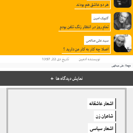
هر دو عاشق هم بودند
گئورک امین
تمام روز در انتظار زنگ تلفن بودم
سید علی صالحی
اصلا چه کار به کار من دارید ؟
نویسنده
ادمین
تاریخ دی 22, 1397
Tags:
علی عبدالهی
نمایش دیدگاه ها
دیدگاهتان را بنویسید
اشعار عاشقانه
برای نوشتن دیدگاه باید
وارد بشوید
.
شاعران زن
اشعار سیاسی