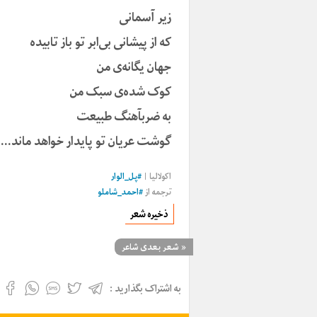
زیر آسمانى
که از پیشانى بى‌ابر تو باز تابیده
جهان یگانه‌ى من
کوک شده‌ى سبک من
به ضربآهنگ طبیعت
گوشت عریان تو پایدار خواهد ماند…
اکولالیا
|
#
پل_الوار
ترجمه از
#
احمد_شاملو
ذخیره شعر
«
شعر بعدی شاعر
به اشتراک بگذارید :