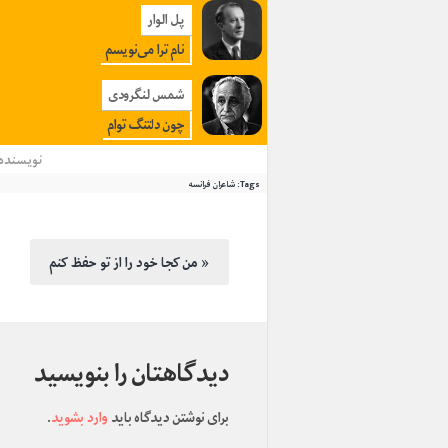
پل الوار
نام ترا می‌نویسم
شمس لنگرودی
چون دلتنگ توام
نویسنده
Tags:
شاعران فرانسه
من کجا خود را از تو حفظ کنم »
دیدگاهتان را بنویسید
برای نوشتن دیدگاه باید
وارد بشوید
.