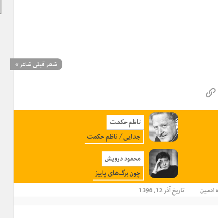
شعر قبلی شاعر
»
ناظم حکمت
جدایی / ناظم حکمت
محمود درویش
چون برگ‌های پاییز
ه
ادمین
تاریخ آذر 12, 1396