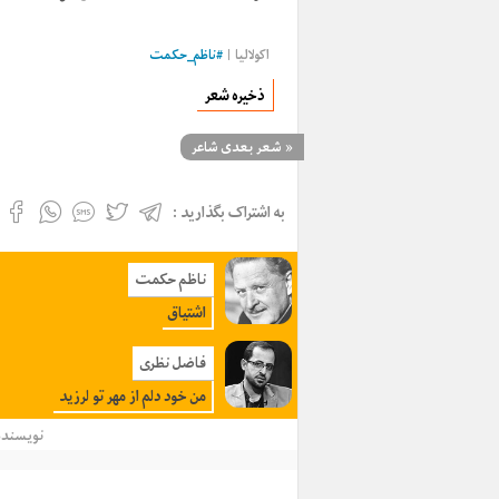
اکولالیا |
#
ناظم_حکمت
ذخیره شعر
«
شعر بعدی شاعر
به اشتراک بگذارید :
ناظم حکمت
اشتیاق
فاضل نظری
من خود دلم از مهر تو لرزید
نویسند