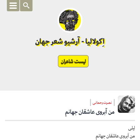
اِکولالیا - آرشیو شعر جهان
لیست شاعران
نصرت رحمانی
من آبروی عاشقان جهانم
لیلی
من آبروی عاشقان جهانم