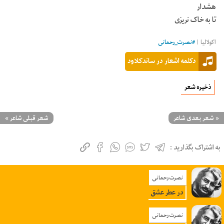
هشدار
تا به خاک نریزی
اکولالیا |
#
نصرت_رحمانی
دکلمه اشعار در ساندکلاود
ذخیره شعر
«
شعر بعدی شاعر
شعر قبلی شاعر
»
به اشتراک بگذارید :
نصرت رحمانی
در عطر عشق
نصرت رحمانی