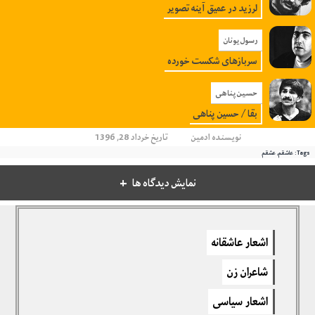
لرزید در عمیق آینه تصویر
رسول یونان
سربازهای شکست خورده
حسین پناهی
بقا / حسین پناهی
نویسنده
ادمین
تاریخ خرداد 28, 1396
Tags:
عاشقم
,
عشقم
نمایش دیدگاه ها
دیدگاهتان را بنویسید
اشعار عاشقانه
برای نوشتن دیدگاه باید
وارد بشوید
.
شاعران زن
اشعار سیاسی