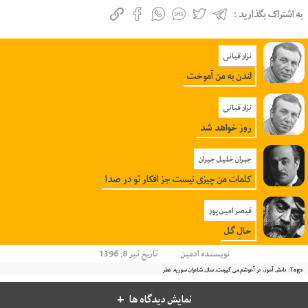
به اشتراک بگذارید :
نزار قبانی
لندن به من آموخت
نزار قبانی
روز خواهد شد
جبران خلیل جبران
کلمات من چیزی نیست جز افکار تو در صدا
قیصر امین پور
حالِ گل
نویسنده
ادمین
تاریخ تیر 8, 1396
Tags:
دانش آموز
,
در آغوشم می گیرمت
,
سال
,
شاعران سوریه
,
عطر
نمایش دیدگاه ها