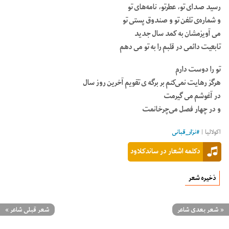
رسید صدای تو، عطرتو، نامه‌های تو
و شماره‌ی تلفن تو و صندوق پستی تو
می آویزمشان به کمد سال جدید
تابعیت دائمی در قلبم را به تو می دهم
تو را دوست دارم
هرگز رهایت نمی‌کنم بر برگه ی تقویم آخرین روز سال
در آغوشم می گیرمت
و در چهار فصل می‌چرخانمت
اکولالیا |
#
نزار_قبانی
دکلمه اشعار در ساندکلاود
ذخیره شعر
«
شعر بعدی شاعر
شعر قبلی شاعر
»