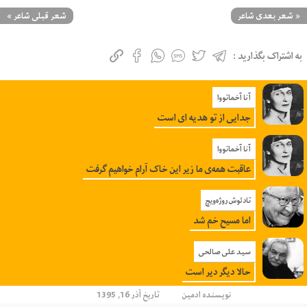
«
شعر بعدی شاعر
شعر قبلی شاعر
»
به اشتراک بگذارید :
آنا آخماتووا
جدایی از تو هدیه ای است
آنا آخماتووا
عاقبت همه‌ی ما زیر این خاک آرام خواهیم گرفت
تادئوش روژه‌ویچ
اما مسیح خم شد
سید علی صالحی
حالا دیگر دیر است
نویسنده
ادمین
تاریخ آذر 16, 1395