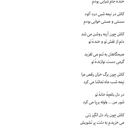
خندهٔ جام شرابی بودم
کاش در نیمه شبی درد آلود
سستی و مستی خوابی بودم
کاش چون آینه روشن می شد
دلم از نقش تو و خندهٔ تو
صبحگاهان به تنم می لغزید
گرمی دست نوازندهٔ تو
کاش چون برگ خزان رقص مرا
نیمه شب ماه تماشا می کرد
در دل باغچهٔ خانهٔ تو
شور من … ولوله برپا می کرد
کاش چون یاد دل انگیز زنی
می خزیدم به دلت پر تشویش