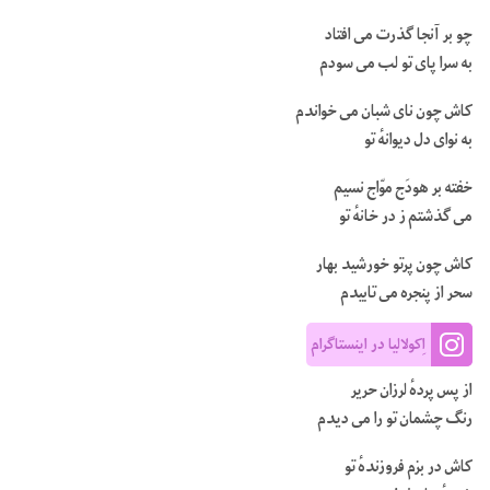
چو بر آنجا گذرت می افتاد
به سرا پای تو لب می سودم
کاش چون نای شبان می خواندم
به نوای دل دیوانهٔ تو
خفته بر هودَج موّاج نسیم
می گذشتم ز در خانهٔ تو
کاش چون پرتو خورشید بهار
سحر از پنجره می تابیدم
اِکولالیا در اینستاگرام
از پس پردهٔ لرزان حریر
رنگ چشمان تو را می دیدم
کاش در بزم فروزندهٔ تو