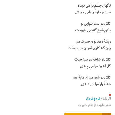
ناگهان چشم ترا می دیدم
خیره بر جلوهٔ زیبایی خویش
کاش در بستر تنهایی تو
پیکرم شمع گنه می افروخت
ریشهٔ زهد تو و حسرت من
زین گنه کاری شیرین می سوخت
کاش از شاخهٔ سر سبز حیات
گل اندوه مرا می چیدی
کاش در شعر من ای مایهٔ عمر
شعلهٔ راز مرا می دیدی
■
اکولالیا
/
فروغ فرخزاد
شعر «آرزو» از دفتر «دیوار»