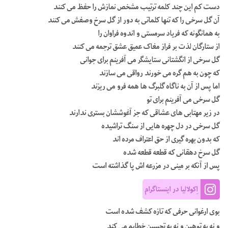
دست کم این چند کلمه ترتیب مشخص نمازش را حفظ می کنند
آن گل سرخی را که تنها کلماتی به دور از گل سرخ وصفش می کنند
به همانگونه که فریاد سرمستی و اندوه فراوان را
از ستارگان لذت بر فراز مغاک عمیق عشق ترجمه می کنند
گل سرخی از انگشتانی ستایشگر می آفرینم برای جوانی
که چون به هم گره می خورند رواقی می سازند
اما پس از آن به ناگاه گلبرگ ها همه فرو می ریزند
گل سرخی می آفرینم برای تو
در زیر مهتابی های عشاقی که جز آغوششان بستری ندارند
گل سرخی در دل چهره هایی از سنگ تراشیده
که بدون بهره گیری از حق اعتراف مرده اند
گل سرخ دهقانی که قطعه قطعه شده
پس از آنکه بر مینی در مزرعه اش پا گذاشته است
اِکولالیا در اینستاگرام
بوی ارغوانی حرفی که تازه کشف شده است
و نه به توهین و نه به تحسین خطابم می کند