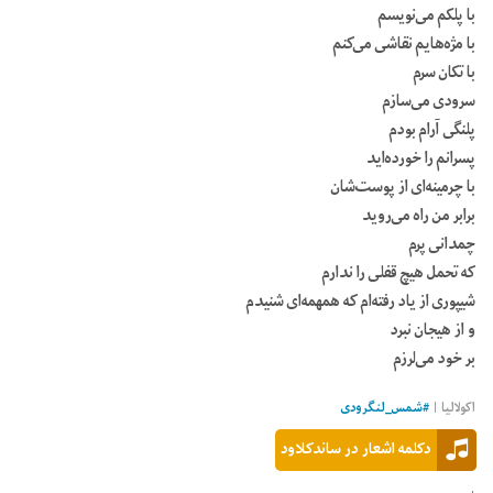
با پلکم می‌نویسم
با مژه‌هایم نقاشی می‌کنم
با تکان سرم
سرودی می‌سازم
پلنگی آرام بودم
پسرانم را خورده‌اید
با چرمینه‌ای از پوست‌شان
برابر من راه می‌روید
چمدانی پرم
که تحمل هیچ قفلی را ندارم
شیپوری از یاد رفته‌ام که همهمه‌ای ‌شنیدم
و از هیجان نبرد
بر خود می‌لرزم
اکولالیا |
#
شمس_لنگرودی
دکلمه اشعار در ساندکلاود