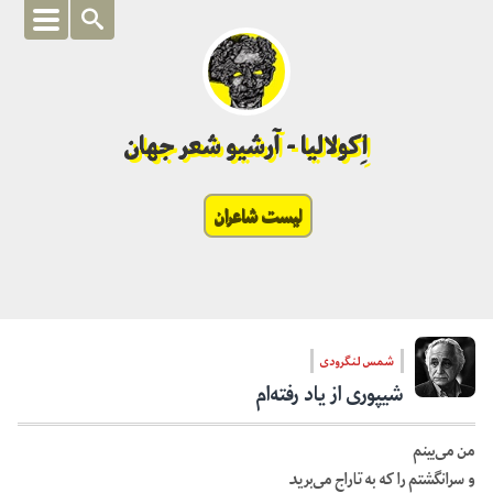
اِکولالیا - آرشیو شعر جهان
لیست شاعران
شمس لنگرودی
شیپوری از یاد رفته‌ام
من می‌بینم
و سرانگشتم را که به تاراج می‌برید