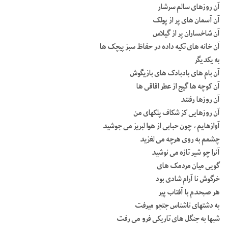
آن روزهای سالم سرشار
آن آسمان های پر از پولک
آن شاخساران پر از گیلاس
آن خانه های تکیه داده در حفاظ سبز پیچک ها
به یکدیگر
آن بام های بادبادک های بازیگوش
آن کوچه ها گیج از عطر اقاقی ها
آن روزها رفتند
آن روزهایی کز شکاف پلکهای من
آوازهایم ، چون حبابی از هوا لبریز می جوشید
چشمم به روی هرچه می لغزید
آنرا چو شیر تازه می نوشید
گویی میان مردمک های
خرگوش نا آرام شادی بود
هر صبحدم با آفتاب پیر
به دشتهای ناشناس جتجو میرفت
شبها به جنگل های تاریکی فرو می رفت