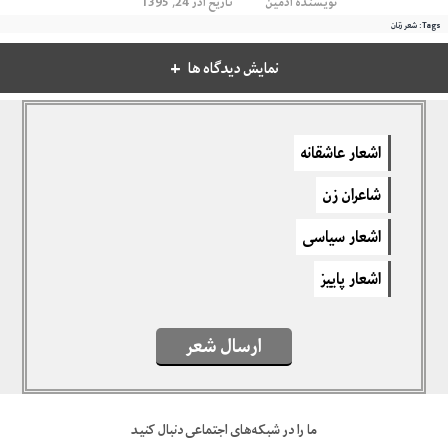
نویسنده
ادمین
تاریخ آذر 24, 1395
Tags:
شعر زنان
نمایش دیدگاه ها
دیدگاهتان را بنویسید
اشعار عاشقانه
برای نوشتن دیدگاه باید
وارد بشوید
.
شاعران زن
اشعار سیاسی
اشعار پاییز
ارسال شعر
ما را در شبکه‌های اجتماعی دنبال کنید