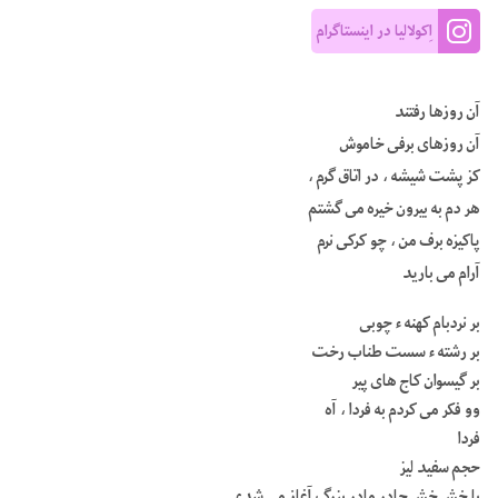
اِکولالیا در اینستاگرام
آن روزها رفتند
آن روزهای برفی خاموش
کز پشت شیشه ، در اتاق گرم ،
هر دم به بیرون خیره می گشتم
پاکیزه برف من ، چو کرکی نرم
آرام می بارید
بر نردبام کهنه ء چوبی
بر رشته ء سست طناب رخت
بر گیسوان کاج های پیر
وو فکر می کردم به فردا ، آه
فردا
حجم سفید لیز
با خش خش چادر مادر بزرگ آغاز می شدی