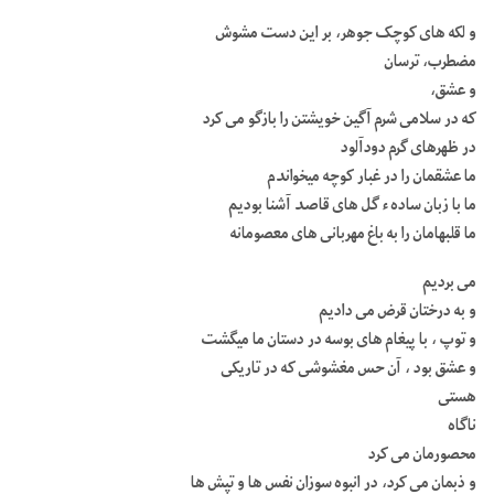
و لکه های کوچک جوهر، بر این دست مشوش
مضطرب، ترسان
و عشق،
که در سلامی شرم آگین خویشتن را بازگو می کرد
در ظهرهای گرم دودآلود
ما عشقمان را در غبار کوچه میخواندم
ما با زبان ساده ء گل های قاصد آشنا بودیم
ما قلبهامان را به باغ مهربانی های معصومانه
می بردیم
و به درختان قرض می دادیم
و توپ ، با پیغام های بوسه در دستان ما میگشت
و عشق بود ، آن حس مغشوشی که در تاریکی
هستی
ناگاه
محصورمان می کرد
و ذبمان می کرد، در انبوه سوزان نفس ها و تپش ها