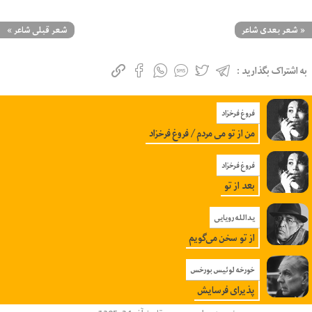
«
شعر بعدی شاعر
شعر قبلی شاعر
»
به اشتراک بگذارید :
فروغ فرخزاد
من از تو می مردم / فروغ فرخزاد
فروغ فرخزاد
بعد از تو
یدالله رویایی
از تو سخن می‌گویم
خورخه لوئیس بورخس
پذیرای فرسایش