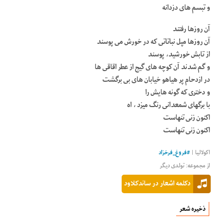
و تبسم های دزدانه
آن روزها رفتند
آن روزها مپل نباتاتی که در خورش می پوسند
از تابش خورشید، پوسند
و گم شدند آن کوچه های گیج از عطر اقاقی ها
در ازدحام پر هیاهو خیابان های بی برگشت
و دختری که گونه هایش را
با برگهای شمعدانی رنگ میزد ، اه
اکنون زنی تنهاست
اکنون زنی تنهاست
اکولالیا |
#
فروغ_فرخزاد
از مجموعه: تولدی دیگر
دکلمه اشعار در ساندکلاود
ذخیره شعر