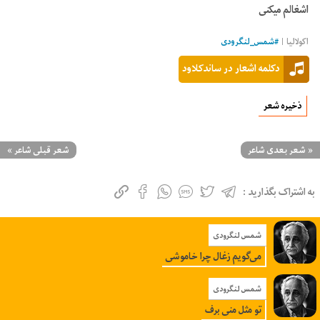
اشغالم میکنی
اکولالیا |
#
شمس_لنگرودی
دکلمه اشعار در ساندکلاود
ذخیره شعر
«
شعر بعدی شاعر
شعر قبلی شاعر
»
به اشتراک بگذارید :
شمس لنگرودی
می‌گویم زغال چرا خاموشی
شمس لنگرودی
تو مثل منی برف