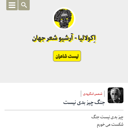
اِکولالیا - آرشیو شعر جهان
لیست شاعران
شمس لنگرودی
جنگ چیز بدی نیست
چیز بدی نیست جنگ
شکست می خورم