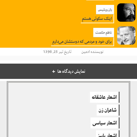
ران ویلیس
اینک سکوتی هستم
ناظم حکمت
برای خود و مردمی که دوستشان می‌دارم
نویسنده
ادمین
تاریخ تیر 25, 1396
نمایش دیدگاه ها
دیدگاهتان را بنویسید
اشعار عاشقانه
برای نوشتن دیدگاه باید
وارد بشوید
.
شاعران زن
اشعار سیاسی
اشعار پاییز