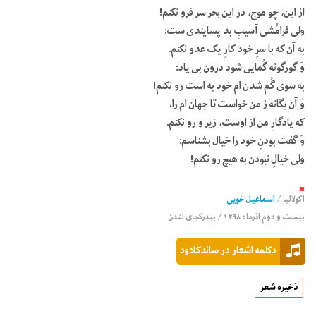
از این، چو موج، در این بحر سر فرو نکنم!
ولی فرامُشی آسیبِ بد پسایندی ست:
به آن که با سرِ خود کارِ یک عدو نکنم.
وَ گورگونه گُمایی شود درون بی یاد:
به سوی گُم شدن ام خود به است رو نکنم!
وَ آن یگانه ز من خواست تا جهان ام را،
که یادگارِ من از اوست، زیر و رو نکنم.
وَ گفت بودنِ خود را خیال بشناسم:
ولی خیالِ نبودن به هیچ رو نکنم!
■
اکولالیا
/
اسماعیل خویی
بیست و دوم آذرماه ۱۳۹۸ / بیدرکجای لندن
دکلمه اشعار در ساندکلاود
ذخیره شعر