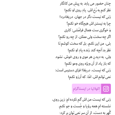
چنان حضور می یابد به پیشِ من کانگار
نظر کنم به رُخ اش، یادِ روی او نکنم!
زنی که نیست دگر در جهان، دریغادرد!
چرا به نیستن اش هیچگاه خو نکنم؟
وَ خوگری ست همالِ فرامُشی: کاری
اگر چه سخت ولی ممکن، از چه رو نکنم؟
بلی، من این نکنم، بل که سخت کوشم تا
نظر بدآنچه کند زنده یادِ او نکنم!
ولی، به دیدنِ هر موی و روی خوش، نشود
که باز یاد از آن ویژه روی ومو نکنم!
زنی که نیست، دریغا! فرای دسترس است:
نمی توانم اش، امّا، که آرزو نکنم!
اِکولالیا در اینستاگرام
زنی که نیست من اش گم نکرده ام: زین روی،
نشسته ام همه رؤیا و جُست و جو نکنم.
گُهر به دست، از آن سر نمی توان بر کرد: