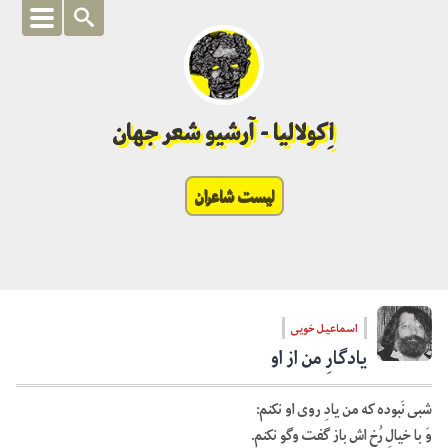
اِکولالیا - آرشیو شعر جهان
لیست شاعران
اسماعیل خویی
یادگارِ من از او
شبی نَبوده که من یادِ روی او نکنم:
وَ با خیالِ رُخ اش باز گفت وگو نکنم.