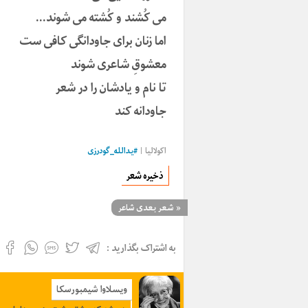
می کُشند و کُشته می شوند…
اما زنان برای جاودانگی کافی ست
معشوقِ شاعری شوند
تا نام و یادشان را در شعر
جاودانه کند
اکولالیا |
#
یدالله_گودرزی
ذخیره شعر
«
شعر بعدی شاعر
به اشتراک بگذارید :
ویسلاوا شیمبورسکا