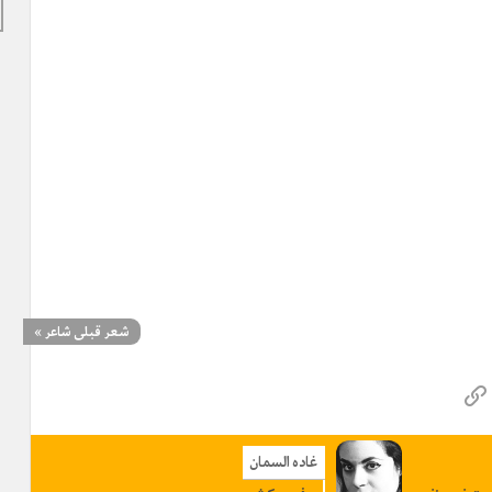
شعر قبلی شاعر
»
غاده السمان