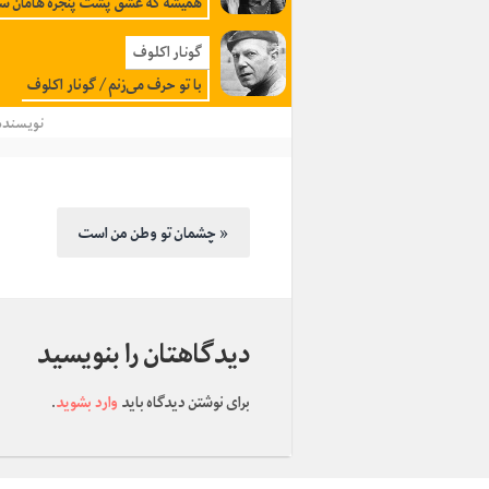
همیشه که عشق پشت پنجره هامان س
گونار اکلوف
با تو حرف می‌زنم / گونار اکلوف
نویسنده
چشمان تو وطن من است »
دیدگاهتان را بنویسید
برای نوشتن دیدگاه باید
وارد بشوید
.