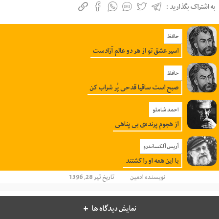
به اشتراک بگذارید :
حافظ
اسیر عشق تو از هر دو عالم آزادست
حافظ
صبح است ساقیا قدحى پُر شراب کن
احمد شاملو
از هجوم پرنده‌ی بی پناهی
آریس آلکساندرو
با این همه او را کشتند
نویسنده
ادمین
تاریخ تیر 28, 1396
نمایش دیدگاه ها