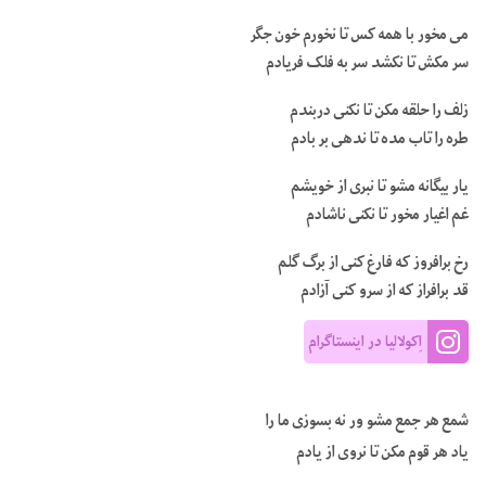
می مخور با همه کس تا نخورم خون جگر
سر مکش تا نکشد سر به فلک فریادم
زلف را حلقه مکن تا نکنی دربندم
طره را تاب مده تا ندهی بر بادم
یار بیگانه مشو تا نبری از خویشم
غم اغیار مخور تا نکنی ناشادم
رخ برافروز که فارغ کنی از برگ گلم
قد برافراز که از سرو کنی آزادم
اِکولالیا در اینستاگرام
شمع هر جمع مشو ور نه بسوزی ما را
یاد هر قوم مکن تا نروی از یادم