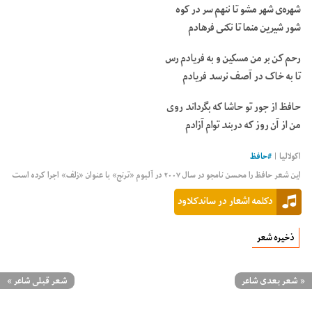
شهره‌ی شهر مشو تا ننهم سر در کوه
شور شیرین منما تا نکنی فرهادم
رحم کن بر من مسکین و به فریادم رس
تا به خاک در آصف نرسد فریادم
حافظ از جور تو حاشا که بگرداند روی
من از آن روز که دربند توام آزادم
اکولالیا |
#
حافظ
این شعر حافظ را محسن نامجو در سال ۲۰۰۷ در آلبوم «ترنج» با عنوان «زلف» اجرا کرده است
دکلمه اشعار در ساندکلاود
ذخیره شعر
«
شعر بعدی شاعر
شعر قبلی شاعر
»