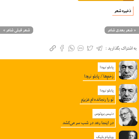
ذخیره شعر
«
شعر بعدی شاعر
شعر قبلی شاعر
»
به اشتراک بگذارید :
پابلو نرودا
زخم‌ها / پابلو نرودا
پابلو نرودا
تو را رنجانده ام عزیزم
دنیس بروتوس
در اینجا رعد در شب سر می‌کشد
ویلیام بلیک