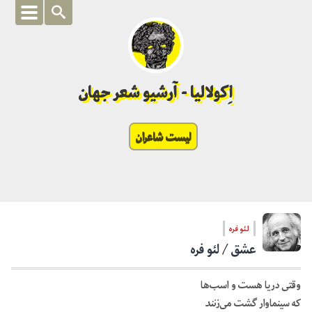
اِکولالیا - آرشیو شعر جهان
لیست شاعران
لئو فره
عشق / لئو فره
وقتی دریا هست و اسب‌ها
که سینماوار گشت می‌زنند