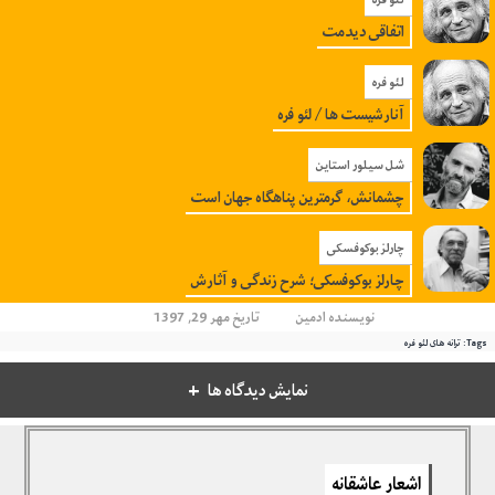
اتفاقی دیدمت
لئو فره
آنارشیست ها / لئو فره
شل سیلور استاین
چشمانش، گرمترین پناهگاه جهان است
چارلز بوکوفسکی
چارلز بوکوفسکی؛ شرح زندگی و آثارش
نویسنده
ادمین
تاریخ مهر 29, 1397
Tags:
ترانه های لئو فره
نمایش دیدگاه ها
دیدگاهتان را بنویسید
اشعار عاشقانه