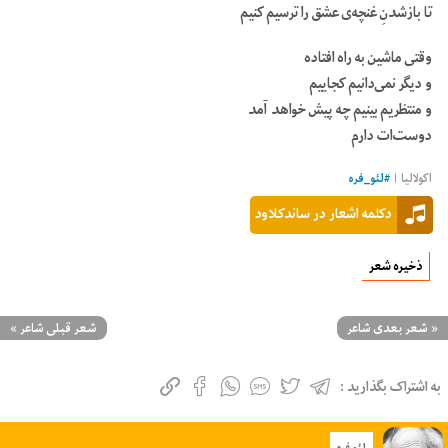
تا بازشدنِ غنچه‌ی عشق را ترسیم کنیم
وقتی ماشین به راه افتاده
و دیگر نمی‌دانیم کجاییم
و منتظریم بینیم چه پیش خواهد آمد
دوست‌ات دارم
اکولالیا
|
#
لئو_فره
دکلمه اشعار در ساندکلاود
ذخیره شعر
«
شعر بعدی شاعر
شعر قبلی شاعر
»
به اشتراک بگذارید :
لئو فره