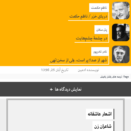
ناظم حکمت
دریای خزر / ناظم حکمت
پل سلان
در چشمۀ چشم‌هایت
نادر نادرپور
شهر از صدا:پر است، ولی از سخن:تهی
نویسنده
ادمین
تاریخ آبان 25, 1396
Tags:
ترجمه های یاشار یاغیش
نمایش دیدگاه ها
دیدگاهتان را بنویسید
اشعار عاشقانه
برای نوشتن دیدگاه باید
وارد بشوید
.
شاعران زن