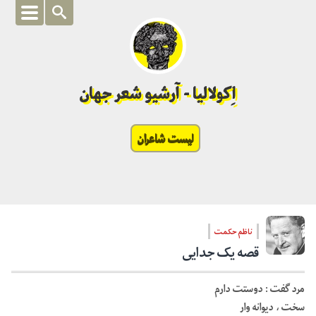
اِکولالیا - آرشیو شعر جهان
لیست شاعران
ناظم حکمت
قصه یک جدایی
مرد گفت : دوستت دارم
سخت ، دیوانه وار