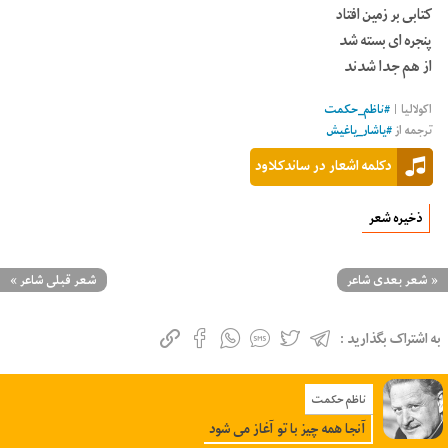
کتابی بر زمین افتاد
پنجره ای بسته شد
از هم جدا شدند
اکولالیا
|
#
ناظم_حکمت
ترجمه از
#
یاشار_یاغیش
دکلمه اشعار در ساندکلاود
ذخیره شعر
«
شعر بعدی شاعر
شعر قبلی شاعر
»
به اشتراک بگذارید :
ناظم حکمت
آنجا همه چیز با تو آغاز می شود