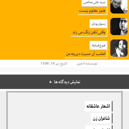
سید علی صالحی
هنوز معلوم نیست
رسول یونان
وقتی تلفن زنگ می زند
فروغ فرخزاد
امشب آن حسرت دیرینه من
نویسنده
ادمین
تاریخ تیر 19, 1396
نمایش دیدگاه ها
دیدگاهتان را بنویسید
اشعار عاشقانه
برای نوشتن دیدگاه باید
وارد بشوید
.
شاعران زن