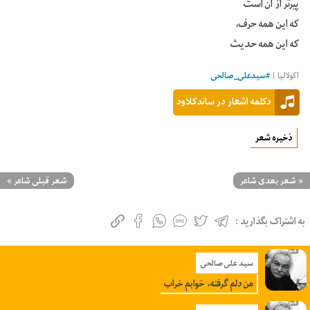
پیرتر از آن است
که این همه حرف،
که این همه حدیث
اکولالیا |
#
سیدعلی_صالحی
دکلمه اشعار در ساندکلاود
ذخیره شعر
«
شعر بعدی شاعر
شعر قبلی شاعر
»
به اشتراک بگذارید :
سید علی صالحی
من دلم گرفته، خوابم خراب