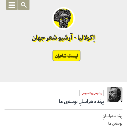
اِکولالیا - آرشیو شعر جهان
لیست شاعران
یانیس ریتسوس
پرنده هراسانِ بوسه‌ی ما
پرنده هراسانِ
بوسه‌ی ما