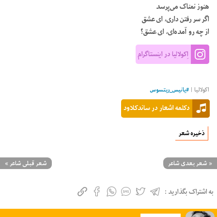
هنوز نمناک می‌پرسد
اگر سر رفتن داری، ای عشق
از چه رو آمده‌ای، ای عشق؟
اِکولالیا در اینستاگرام
اکولالیا |
#
یانیس_ریتسوس
دکلمه اشعار در ساندکلاود
ذخیره شعر
«
شعر بعدی شاعر
شعر قبلی شاعر
»
به اشتراک بگذارید :