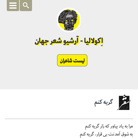
اِکولالیا - آرشیو شعر جهان
لیست شاعران
گریه کنم
مرا به یاد بیاور که زار گریه کنم
به شوق آمدنت بى قرار، گریه کنم