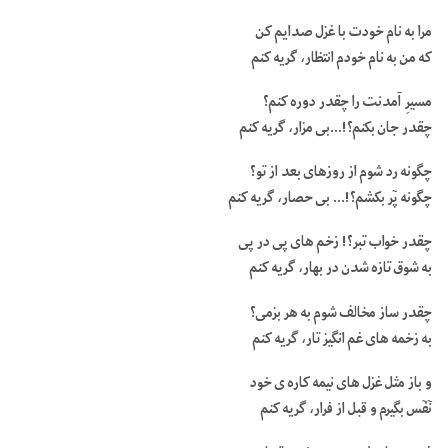
مرا به نام خودت با غزل صدایم کن
که من به نام خودم انتظار، گریه کنم
مسیرِ آمدنت را چقدر دوره کنم؟
چقدر جان بکنم؟!…بى مزار، گریه کنم
چگونه رد شوم از روزهاى بعد از تو؟
چگونه پٓر بکشم؟!… بى حصار، گریه کنم
چقدر خواب تبر؟! زخم هاى پى در پى
به شوق تازه شدن در بهار، گریه کنم
چقدر ساز مخالف شوم به هر بزمى؟
به زخمه هاى غم انگیز تار، گریه کنم
و باز مثل غزل هاى نیمه کاره ى خود
نٓفٓس بگیرم و قبل از فرار، گریه کنم