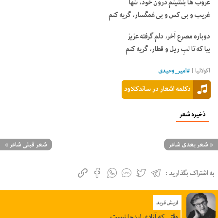
غروب ها بنشینم درون خود، تنها
غریب و بى کس و بى غمگسار، گریه کنم
دوباره مصرع آخر، دلم گرفته عزیز
بیا که تا لبِ ریل و قطار، گریه کنم
اکولالیا |
#
امیر_وحیدی
دکلمه اشعار در ساندکلاود
ذخیره شعر
«
شعر بعدی شاعر
شعر قبلی شاعر
»
به اشتراک بگذارید :
اریش فرید
وقتی که آزادی این‌جا نیست