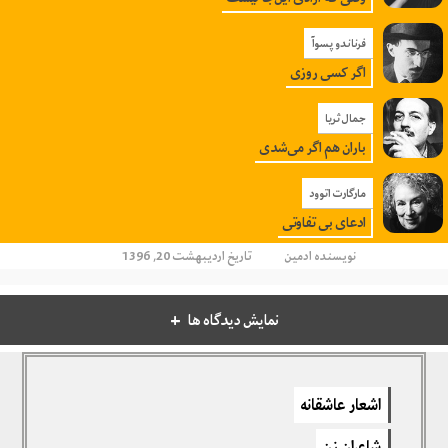
فرناندو پسوآ
اگر کسی روزی
جمال ثریا
باران هم اگر می‌شدی
مارگارت اتوود
ادعای بی تفاوتی
نویسنده
ادمین
تاریخ اردیبهشت 20, 1396
نمایش دیدگاه ها
دیدگاهتان را بنویسید
اشعار عاشقانه
برای نوشتن دیدگاه باید
وارد بشوید
.
شاعران زن