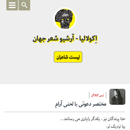
اِکولالیا - آرشیو شعر جهان
لیست شاعران
تس گالاگر
مختصر دعوتی با لحنی آرام
حتا پرندگان نیز ، یکدگر رایاری می رسانند…
بیا نزدیک تر،