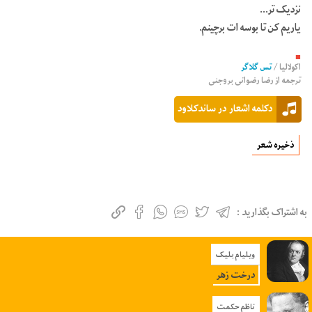
نزدیک تر…
یاریم کن تا بوسه ات برچینم.
■
اکولالیا
/
تس گلاگر
ترجمه از
رضا رضوانی بروجنی
دکلمه اشعار در ساندکلاود
ذخیره شعر
به اشتراک بگذارید :
ویلیام بلیک
درخت زهر
ناظم حکمت