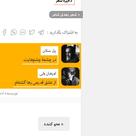
ذخیره شعر
«
شعر بعدی شاعر
به اشتراک بگذارید :
پل سلان
در چشمۀ چشم‌هایت
اورهان ولی
از عشق قدیمی رها گشته‌ام
نویسنده
ادم
محو کننده »