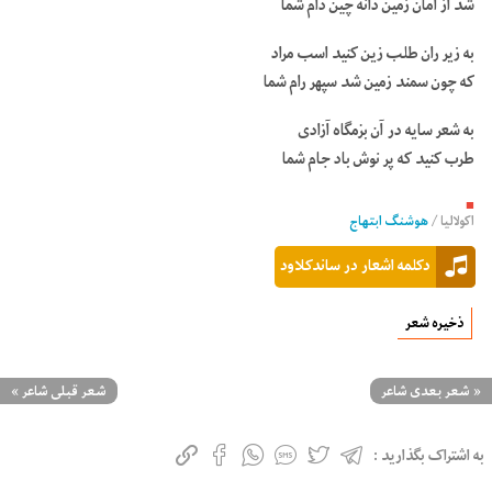
شد از امان زمین دانه چین دام شما
به زیر ران طلب زین کنید اسب مراد
که چون سمند زمین شد سپهر رام شما
به شعر سایه در آن بزمگاه آزادی
طرب کنید که پر نوش باد جام شما
■
اکولالیا
/
هوشنگ ابتهاج
دکلمه اشعار در ساندکلاود
ذخیره شعر
«
شعر بعدی شاعر
شعر قبلی شاعر
»
به اشتراک بگذارید :