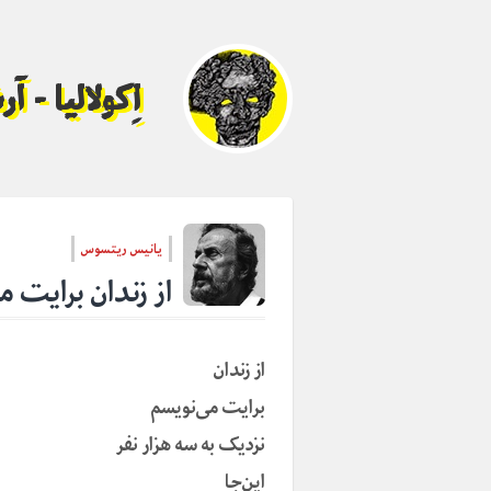
اِکولالیا - 
یانیس ریتسوس
از زندان برایت م
از زندان
برایت می‌نویسم
نزدیک به سه هزار نفر
این‌جا