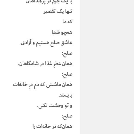
با یک جرم در پرونده‌مان
تنها یک تقصیر
که ما
همچو شما
عاشق صلح هستیم و آزادی.
صلح:
همان عطرِ غذا در شامگاهان.
صلح:
همان ماشینی که دَمِ درِ خانه‌ات
بایستد
و تو وحشت نکنی.
صلح:
همان‌که در خانه‌ات را