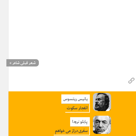
شعر قبلی شاعر
»
یانیس ریتسوس
انفجار سکوت
پابلو نرودا
سفری دراز می خواهم