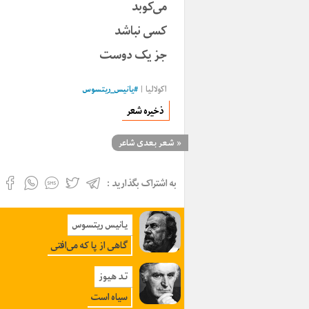
می‌کوبد
کسی نباشد
جز یک دوست
اکولالیا
|
#
یانیس_ریتسوس
ذخیره شعر
«
شعر بعدی شاعر
به اشتراک بگذارید :
یانیس ریتسوس
گاهی از پا که می‌افتی
تد هیوز
سیاه است