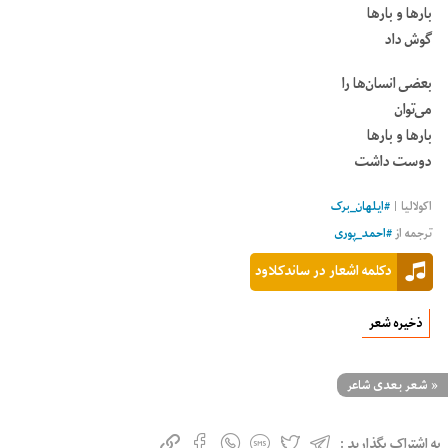
بارها و بارها
گوش داد
بعضی انسان‌ها را
می‌توان
بارها و بارها
دوست داشت
اکولالیا |
#
ایلهان_برک
ترجمه از
#
احمد_پوری
دکلمه اشعار در ساندکلاود
ذخیره شعر
«
شعر بعدی شاعر
به اشتراک بگذارید :