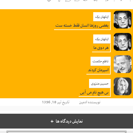
ایلهان برک
بعضی روزها انسان فقط خسته ست
ایلهان برک
هر دوی ما
ناظم حکمت
اسیرمان کردند
حسین منزوی
بی هیچ نام می آیی
نویسنده
ادمین
تاریخ تیر 18, 1396
نمایش دیدگاه ها