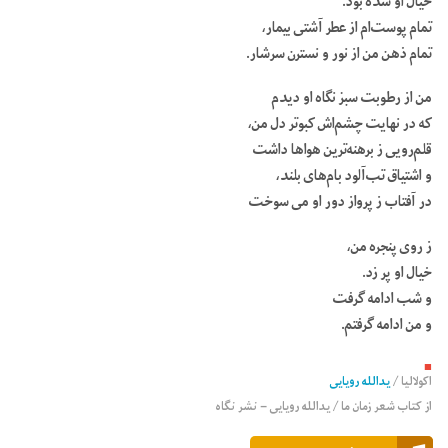
خیال او شده بود.
تمام پوست‌ام از عطر آشتی بیمار،
تمام ذهن من از نور و نسترن سرشار.
من از رطوبت سبز نگاه او دیدم
که در نهایت چشم‌اش کبوتر دل من،
قلم‌رویی ز برهنه‌ترین هواها داشت
و اشتیاق تب‌آلود بام‌های بلند،
در آفتاب ز پرواز دور او می سوخت
ز روی پنجره من،
خیال او پر زد.
و شب ادامه گرفت
و من ادامه گرفتم.
■
اکولالیا
/
یدالله رویایی
از کتاب شعر زمان ما / یدالله رویایی – نشر نگاه