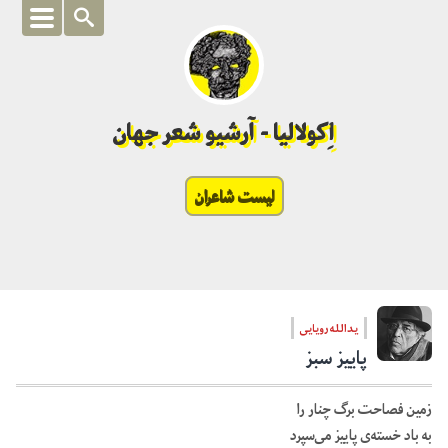
اِکولالیا - آرشیو شعر جهان
لیست شاعران
یدالله رویایی
پاییز سبز
زمین فصاحت برگ چنار را
به باد خسته‌ی پاییز می‌سپرد